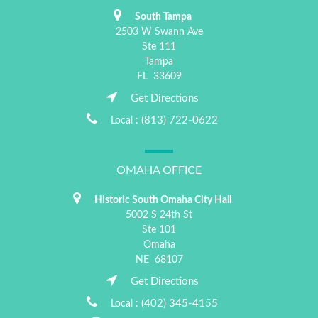
South Tampa
2503 W Swann Ave
Ste 111
Tampa
FL
33609
Get Directions
(813) 722-0622
Local :
OMAHA OFFICE
Historic South Omaha City Hall
5002 S 24th St
Ste 101
Omaha
NE
68107
Get Directions
(402) 345-4155
Local :