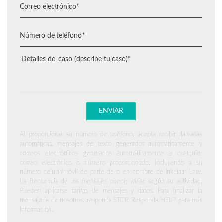
Al proporcionar su número de teléfono, acepta recibir llamadas
automáticas, mensajes de texto generados automáticamente y
correos electrónicos generados automáticamente a cualquier
correo electrónico o número proporcionado, incluyendo a su
número celular/móvil de parte de o en nombre de Inkelaar Law.
La frecuencia de los mensajes puede variar según su actividad.
Pueden aplicarse tarifas de mensajes y datos. Para finalizar la
mensajería de nosotros, responda STOP. Responda HELP para más
información.