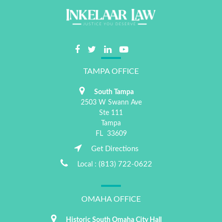
TAMPA OFFICE
South Tampa
2503 W Swann Ave
Ste 111
Tampa
FL
33609
Get Directions
(813) 722-0622
Local :
OMAHA OFFICE
Historic South Omaha City Hall