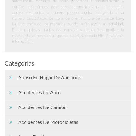
automáticas, mensajes de texto generados automáticamente y
correos electrónicos generados automáticamente a cualquier
correo electrónico o número proporcionado, incluyendo a su
número celular/móvil de parte de o en nombre de Inkelaar Law.
La frecuencia de los mensajes puede variar según su actividad.
Pueden aplicarse tarifas de mensajes y datos. Para finalizar la
mensajería de nosotros, responda STOP. Responda HELP para más
información.
Categorias
Abuso En Hogar De Ancianos
Accidentes De Auto
Accidentes De Camion
Accidentes De Motocicletas