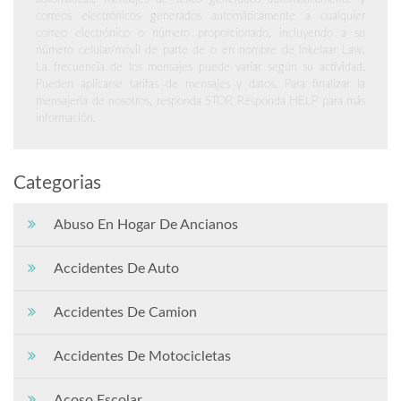
correos electrónicos generados automáticamente a cualquier
correo electrónico o número proporcionado, incluyendo a su
número celular/móvil de parte de o en nombre de Inkelaar Law.
La frecuencia de los mensajes puede variar según su actividad.
Pueden aplicarse tarifas de mensajes y datos. Para finalizar la
mensajería de nosotros, responda STOP. Responda HELP para más
información.
Categorias
Abuso En Hogar De Ancianos
Accidentes De Auto
Accidentes De Camion
Accidentes De Motocicletas
Acoso Escolar