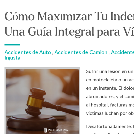
Cómo Maximizar Tu Indem
Una Guía Integral para V
Accidentes de Auto
Accidentes de Camion
Accidente
,
,
Injusta
Sufrir una lesión en u
en motocicleta o un a
en un instante. El dolo
abrumadores, y el camin
al hospital, facturas m
víctimas luchan por ob
Desafortunadamente, l