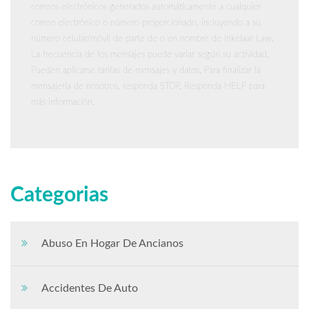
correos electrónicos generados automáticamente a cualquier
correo electrónico o número proporcionado, incluyendo a su
número celular/móvil de parte de o en nombre de Inkelaar Law.
La frecuencia de los mensajes puede variar según su actividad.
Pueden aplicarse tarifas de mensajes y datos. Para finalizar la
mensajería de nosotros, responda STOP. Responda HELP para
más información.
Categorias
Abuso En Hogar De Ancianos
Accidentes De Auto