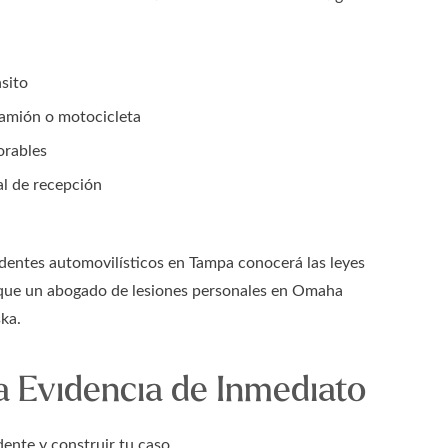
sito
camión o motocicleta
orables
al de recepción
identes automovilísticos en Tampa conocerá las leyes
s que un abogado de lesiones personales en Omaha
ka.
a Evidencia de Inmediato
ente y construir tu caso.