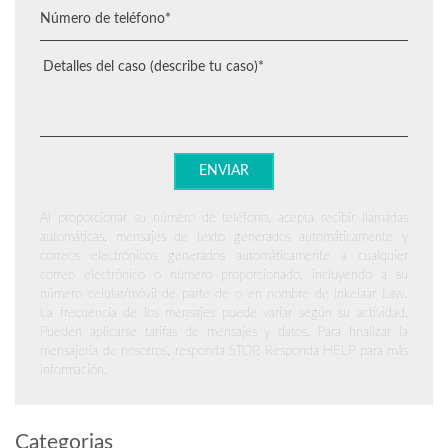
Al proporcionar su número de teléfono, acepta recibir llamadas
automáticas, mensajes de texto generados automáticamente y
correos electrónicos generados automáticamente a cualquier
correo electrónico o número proporcionado, incluyendo a su
número celular/móvil de parte de o en nombre de Inkelaar Law.
La frecuencia de los mensajes puede variar según su actividad.
Pueden aplicarse tarifas de mensajes y datos. Para finalizar la
mensajería de nosotros, responda STOP. Responda HELP para más
información.
Categorias