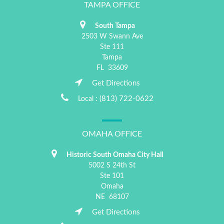
TAMPA OFFICE
South Tampa
2503 W Swann Ave
Ste 111
Tampa
FL
33609
Get Directions
(813) 722-0622
Local :
OMAHA OFFICE
Historic South Omaha City Hall
5002 S 24th St
Ste 101
Omaha
NE
68107
Get Directions