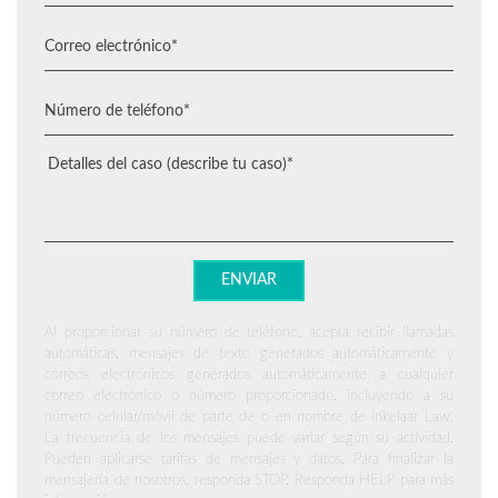
Al proporcionar su número de teléfono, acepta recibir llamadas
automáticas, mensajes de texto generados automáticamente y
correos electrónicos generados automáticamente a cualquier
correo electrónico o número proporcionado, incluyendo a su
número celular/móvil de parte de o en nombre de Inkelaar Law.
La frecuencia de los mensajes puede variar según su actividad.
Pueden aplicarse tarifas de mensajes y datos. Para finalizar la
mensajería de nosotros, responda STOP. Responda HELP para más