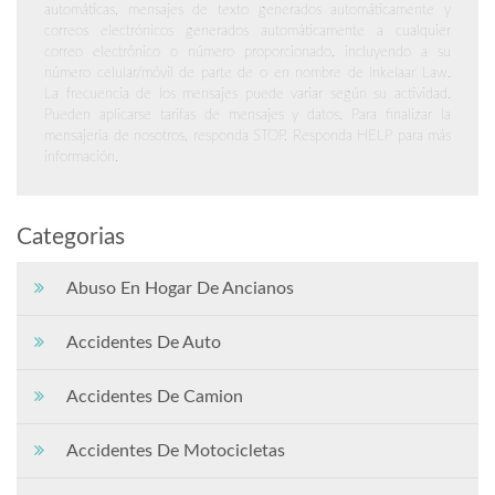
automáticas, mensajes de texto generados automáticamente y
correos electrónicos generados automáticamente a cualquier
correo electrónico o número proporcionado, incluyendo a su
número celular/móvil de parte de o en nombre de Inkelaar Law.
La frecuencia de los mensajes puede variar según su actividad.
Pueden aplicarse tarifas de mensajes y datos. Para finalizar la
mensajería de nosotros, responda STOP. Responda HELP para más
información.
Categorias
Abuso En Hogar De Ancianos
Accidentes De Auto
Accidentes De Camion
Accidentes De Motocicletas