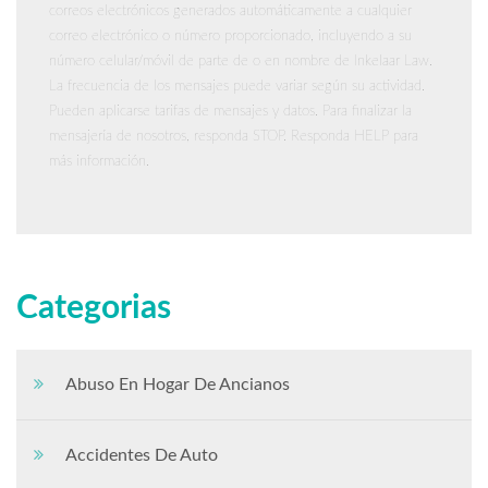
correos electrónicos generados automáticamente a cualquier
correo electrónico o número proporcionado, incluyendo a su
número celular/móvil de parte de o en nombre de Inkelaar Law.
La frecuencia de los mensajes puede variar según su actividad.
Pueden aplicarse tarifas de mensajes y datos. Para finalizar la
mensajería de nosotros, responda STOP. Responda HELP para
más información.
Categorias
Abuso En Hogar De Ancianos
Accidentes De Auto