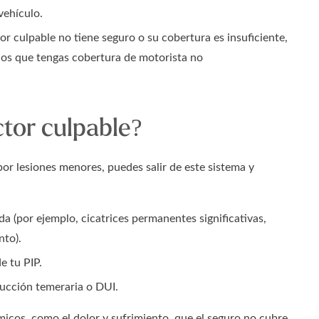
vehículo.
or culpable no tiene seguro o su cobertura es insuficiente,
enos que tengas cobertura de motorista no
tor culpable?
por lesiones menores, puedes salir de este sistema y
da (por ejemplo, cicatrices permanentes significativas,
nto).
e tu PIP.
ucción temeraria o DUI.
cos, como el dolor y sufrimiento, que el seguro no cubre.