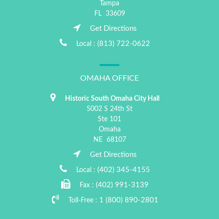
Tampa
FL
33609
Get Directions
(813) 722-0622
Local :
OMAHA OFFICE
Historic South Omaha City Hall
5002 S 24th St
Ste 101
Omaha
NE
68107
Get Directions
(402) 345-4155
Local :
(402) 991-3139
Fax :
1 (800) 890-2801
Toll-Free :