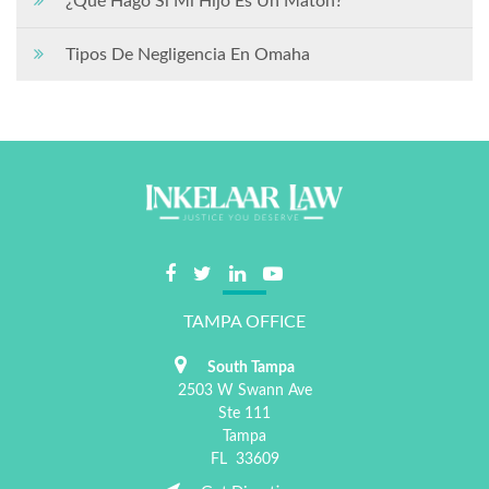
¿Qué Hago Si Mi Hijo Es Un Matón?
Tipos De Negligencia En Omaha
TAMPA OFFICE
South Tampa
2503 W Swann Ave
Ste 111
Tampa
FL
33609