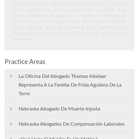
correos electrónicos generados automáticamente a cualquier
correo electrónico o número proporcionado, incluyendo a su
número celular/móvil de parte de o en nombre de Inkelaar Law.
La frecuencia de los mensajes puede variar según su actividad.
Pueden aplicarse tarifas de mensajes y datos. Para finalizar la
mensajería de nosotros, responda STOP. Responda HELP para más
información.
Practice Areas
La Oficina Del Abogado Thomas Inkelaar
Representa A La Familia De Frida Aguilera De La
Torre
Nebraska Abogado De Muerte Injusta
Nebraska Abogados De Compensación Laborales